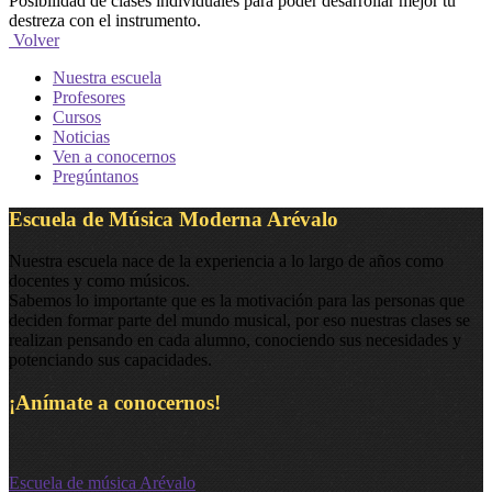
Posibilidad de clases individuales para poder desarrollar mejor tu
destreza con el instrumento.
Volver
Nuestra escuela
Profesores
Cursos
Noticias
Ven a conocernos
Pregúntanos
Escuela de Música Moderna Arévalo
Nuestra escuela nace de la experiencia a lo largo de años como
docentes y como músicos.
Sabemos lo importante que es la motivación para las personas que
deciden formar parte del mundo musical, por eso nuestras clases se
realizan pensando en cada alumno, conociendo sus necesidades y
potenciando sus capacidades.
¡Anímate a conocernos!
Escuela de música Arévalo